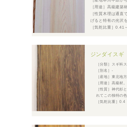
［産地本州中部か
［用途］高級建築
［性質木理は通直
げると特有の光沢
［気乾比重］0.41～
ジンダイスギ
［分類］スギ科
［別名］-
［産地］東北地
［用途］高級材
［性質］神代杉と
れてこの独特の
［気乾比重］0.4