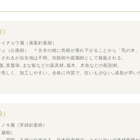
杏）
科イチョウ属（落葉針葉樹）
ジュ（公孫樹） ＊古木の枝に気根が垂れ下がることから「乳の木」
とされるが自生地は不明。街路樹や庭園樹として植栽される。
盤､算盤珠､まな板などの器具材､版木、木魚などの彫刻材。
で美しく、加工しやすい。全体に均質で、狂いも少ない｡成長が早い
桧）
ヒノキ属（常緑針葉樹）
（扁柏）