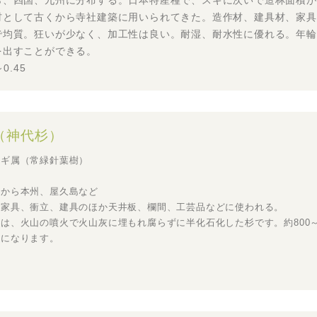
ら、四国、九州に分布する。日本特産種で、スギに次いで造林面積が
材として古くから寺社建築に用いられてきた。造作材、建具材、家具
で均質。狂いが少なく、加工性は良い。耐湿、耐水性に優れる。年輪
を出すことができる。
0.45
（神代杉）
スギ属（常緑針葉樹）
方から本州、屋久島など
。家具、衝立、建具のほか天井板、欄間、工芸品などに使われる。
は、火山の噴火で火山灰に埋もれ腐らずに半化石化した杉です。約800～
色になります。