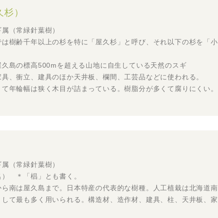
久杉）
ギ属（常緑針葉樹）
では樹齢千年以上の杉を特に「屋久杉」と呼び、それ以下の杉を「小
久島の標高500mを超える山地に自生している天然のスギ
家具、衝立、建具のほか天井板、欄間、工芸品などに使われる。
くて年輪幅は狭く木目が詰まっている。樹脂分が多くて腐りにくい。
ギ属（常緑針葉樹）
名） ＊「椙」とも書く。
から南は屋久島まで。日本特産の代表的な樹種。人工植栽は北海道南
として最も多く用いられる。構造材、造作材、建具、柱、天井板、家