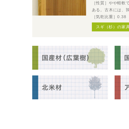
［性質］やや軽軟
ある。古木には、
［気乾比重］0.38
スギ（杉）の家具