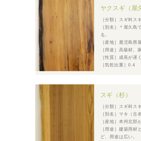
ヤクスギ（屋
［分類］スギ科ス
［別名］＊屋久島
る。
［産地］鹿児島県屋
［用途］高級材。
［性質］成長が遅
［気乾比重］0.4
スギ（杉）
［分類］スギ科ス
［別名］マキ（古
［産地］本州北部
［用途］建築用材
ど、用途は広い。