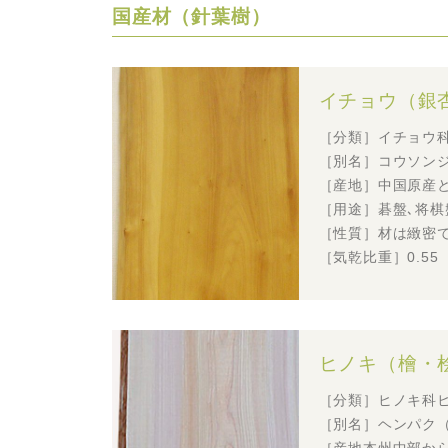
国産材（針葉樹）
イチョウ（銀
［分類］イチョウ
［別名］コウソン
［産地］中国原産
［用途］碁盤､将棋
［性質］材は緻密
［気乾比重］0.55
ヒノキ（檜・
［分類］ヒノキ科
［別名］ヘンパク