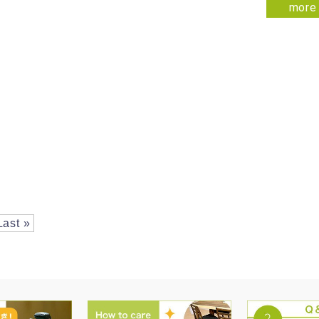
more
Last »