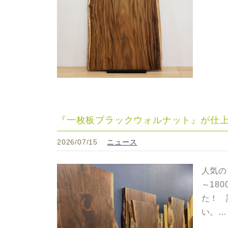
『一枚板ブラックウォルナット』が仕
2026/07/15
ニュース
人気の
～18
た！ 
い。…