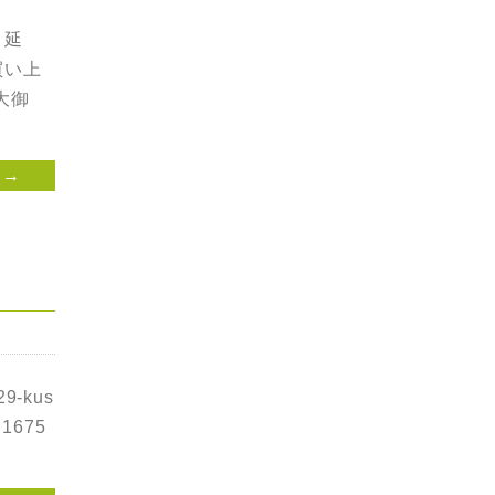
き延
買い上
大御
 →
-kus
さ1675