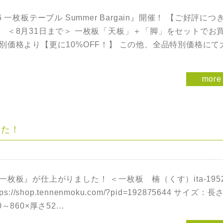
6 一枚板テーブル Summer Bargain』開催！ 【ご好評につ
 ＜8月31日まで＞ 一枚板「天板」＋「脚」をセットでお
別価格より【更に10%OFF！】 この他、全品特別価格にて
more
した！
一枚板』が仕上がりました！ ＜一枚板 楠（くす）ita-19529
tps://shop.tennenmoku.com/?pid=192875644 サイズ：長
0～860×厚さ52…