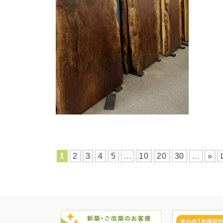
1
2
3
4
5
...
10
20
30
...
»