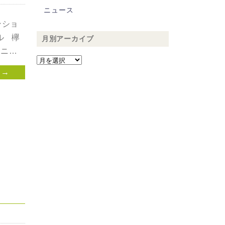
ニュース
ンショ
ル 欅
月別アーカイブ
イニ…
 →