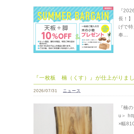
『202
長！】
げで特
奉…
『一枚板 楠（くす）』が仕上がりま
2026/07/31
ニュース
『楠の
u＞ ht
×幅81