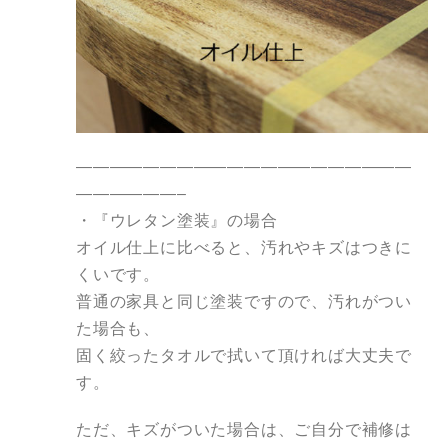
————————————————————
——————–
・『
ウレタン
塗装
』の場合
オイル
仕上
に比べる
と
、汚れやキズはつきに
くいです。
普通の家具
と
同じ
塗装
ですので、汚れがつい
た場合も、
固く絞ったタオルで拭いて頂ければ大丈夫で
す。
ただ、キズがついた場合は、ご自分で補修は