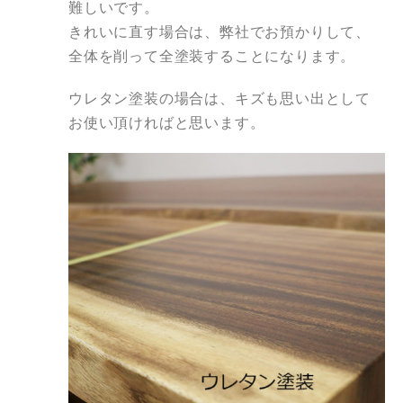
難しいです。
きれいに直す場合は、弊社でお預かりして、
全体を削って全
塗装
するこ
と
になります。
ウレタン
塗装
の場合は、キズも思い出
と
して
お使い頂ければ
と
思います。