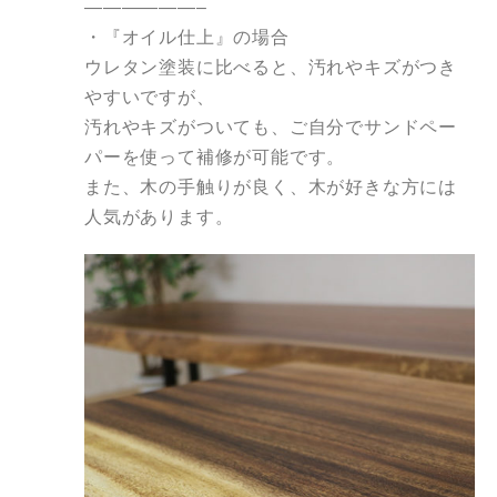
——————–
・『
オイル
仕上
』の場合
ウレタン
塗装
に比べる
と
、汚れやキズがつき
やすいですが、
汚れやキズがついても、ご自分でサンドペー
パーを使って補修が可能です。
また、木の手触りが良く、木が好きな方には
人気があります。