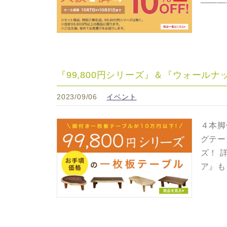
———
『99,800円シリーズ』＆『ウォール
2023/09/06
イベント
４本脚
グテー
ズ！ 
ア』も