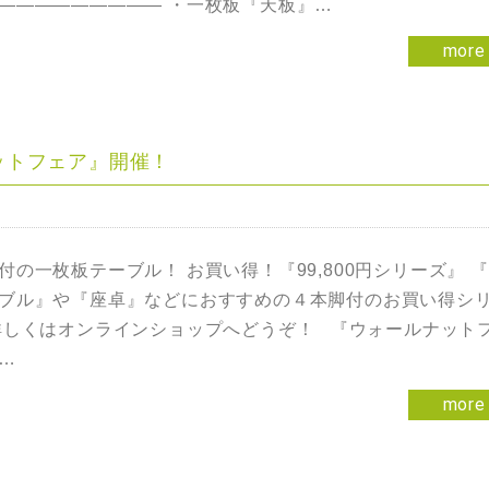
————————— ・一枚板『天板』…
more
ナットフェア』開催！
付の一枚板テーブル！ お買い得！『99,800円シリーズ』 
ブル』や『座卓』などにおすすめの４本脚付のお買い得シ
詳しくはオンラインショップへどうぞ！ 『ウォールナット
…
more