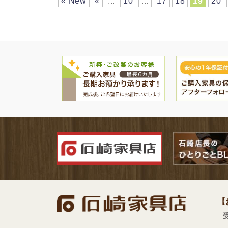
« New
«
...
10
...
17
18
19
20
【