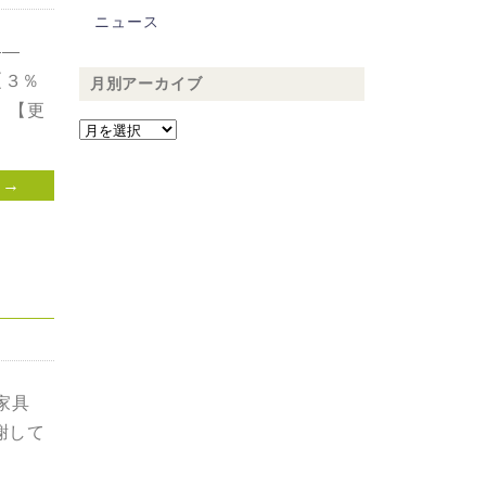
ニュース
——
【３％
月別アーカイブ
、【更
 →
家具
謝して