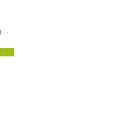
】 ・
 →