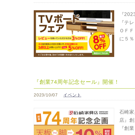
『20
『テレ
ＯＦＦ
に５％
『創業74周年記念セール』開催！
2023/10/07
イベント
石崎家
店』創
『創業