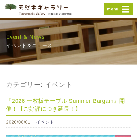
menu
Event & News
イベント＆ニュース
カテゴリー:
イベント
『2026 一枚板テーブル Summer Bargain』開
催！【ご好評につき延長！】
2026/08/01
イベント