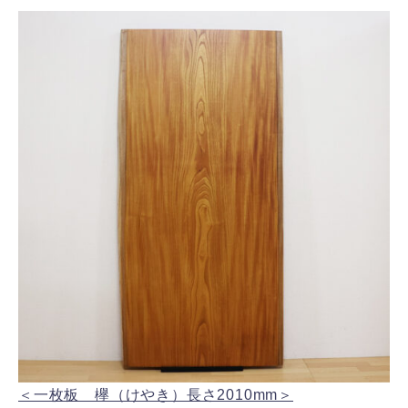
＜一枚板 欅（けやき）長さ2010mm＞