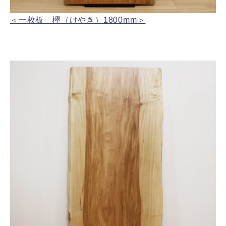
＜一枚板 欅（けやき）1800mm＞