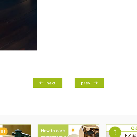
next
prev