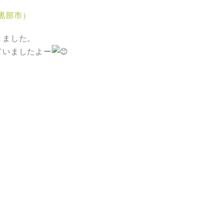
県黒部市）
きました。
ていましたよー