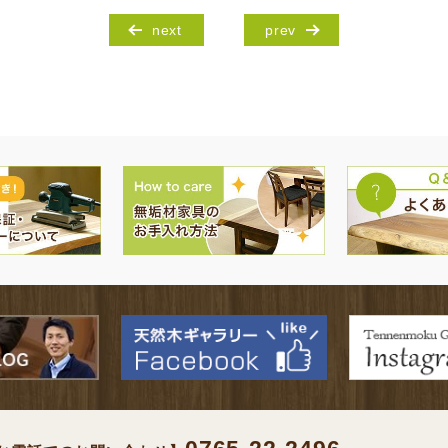
next
prev