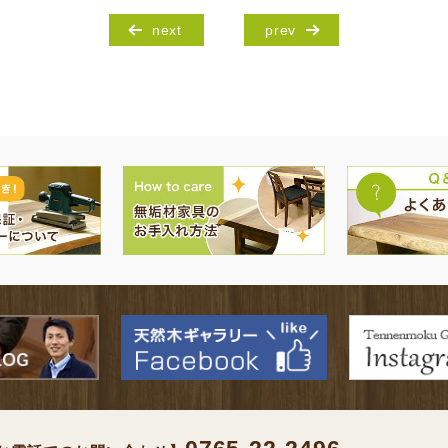
next
prev