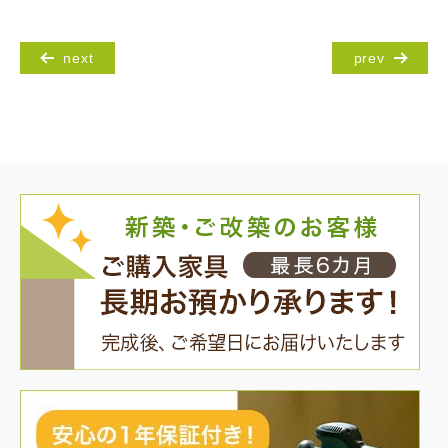
next
prev